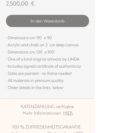
Preis
2.500,00 €
In den Warenkorb
· Dimensions cm: 110 x 90
· Acrylic and chalk on 2 cm deep canvas
· Dimensions cm: 120 x 100
· One of a kind original artwork by LINDA
· Includes signed certificate of authenticity
· Sides are painted - no frame needed
· All materials in premium quality
· Order details in the links below
RATENZAHLUNG verfügbar
Mehr Informationen
HIER
100 % ZUFRIEDENHEITSGARANTIE