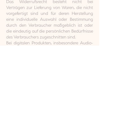
Das Widerrufsrecht besteht nicht bei
Verträgen zur Lieferung von Waren, die nicht
vorgefertigt sind und für deren Herstellung
eine individuelle Auswahl oder Bestimmung
durch den Verbraucher maßgeblich ist oder
die eindeutig auf die persönlichen Bedürfnisse
des Verbrauchers zugeschnitten sind.
Bei digitalen Produkten, insbesondere Audio-
oder Videodateien, erlischt das
Widerrufsrecht, sobald mit dem Download
oder Streaming begonnen wurde, sofern der
Verbraucher vor Ausführung des Vertrags
ausdrücklich zugestimmt hat.
Muster-Widerrufsformular
Wenn Sie den Vertrag widerrufen wollen, dann
füllen Sie bitte dieses Formular aus und senden
Sie es zurück an:
mail@linda.lu
(Linda Ashoff · Königsheideweg
166 · 12487 Berlin)
Hiermit widerrufe(n) ich/wir () den von mir/uns
() abgeschlossenen Vertrag über den Kauf der
folgenden Waren () / die Erbringung der