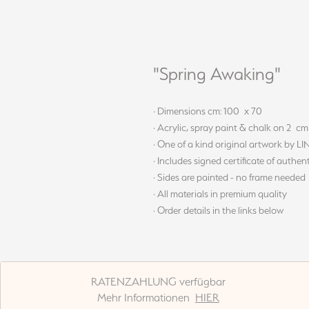
"Spring Awaking"
· Dimensions cm: 100 x 70
· Acrylic, spray paint & chalk on 2 c
· One of a kind original artwork by L
· Includes signed certificate of authent
· Sides are painted - no frame needed
· All materials in premium quality
· Order details in the links below
RATENZAHLUNG verfügbar
Mehr Informationen
HIER