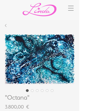
"Octana"
Preis
3.800,00 €