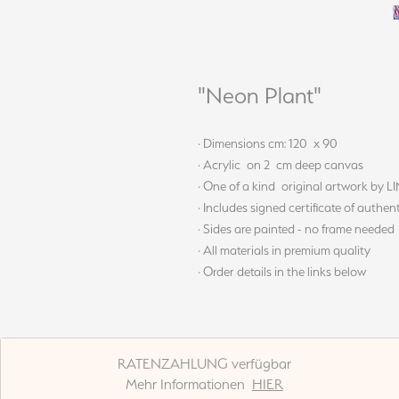
"Neon Plant"
· Dimensions cm: 120 x 90
· Acrylic on 2 cm deep canvas
· One of a kind original artwork by 
· Includes signed certificate of authent
· Sides are painted - no frame needed
· All materials in premium quality
· Order details in the links below
RATENZAHLUNG verfügbar
Mehr Informationen
HIER