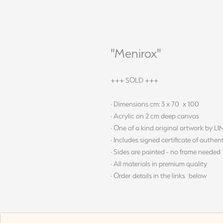
"Menirox"
+++ SOLD +++
· Dimensions cm: 3 x 70 x 100
· Acrylic on 2 cm deep canvas
· One of a kind original artwork by L
· Includes signed certificate of authent
· Sides are painted - no frame needed
· All materials in premium quality
· Order details in the links below