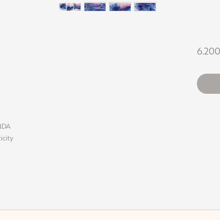
6.20
INDA
icity