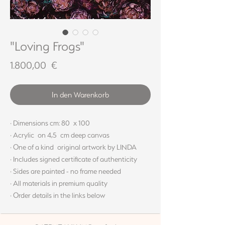
"Loving Frogs"
Preis
1.800,00 €
In den Warenkorb
· Dimensions cm: 80 x 100
· Acrylic on 4,5 cm deep canvas
· One of a kind original artwork by LINDA
· Includes signed certificate of authenticity
· Sides are painted - no frame needed
· All materials in premium quality
· Order details in the links below